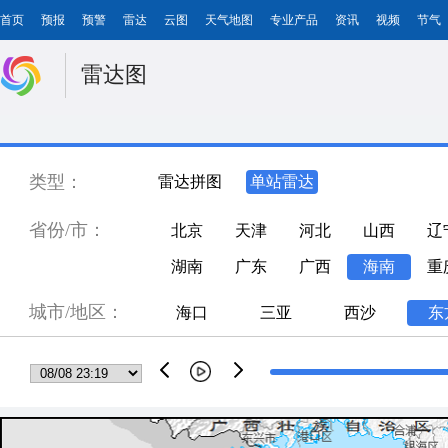
首页
预报
预警
雷达
云图
天气地图
专业产品
资讯
视频
节气
雷达图
类型：
雷达拼图
单站雷达
省份/市：
北京
天津
河北
山西
辽
湖南
广东
广西
海南
重
城市/地区：
海口
三亚
西沙
东