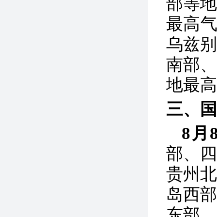
部等地
最高气
乌兹
南部
地最高
三、国
8月
部、
贵州
岛西
东部