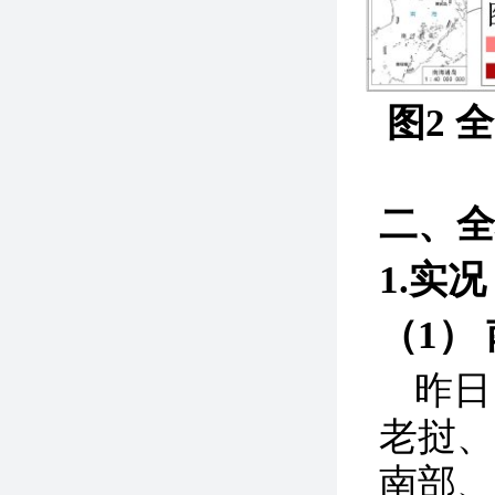
图2 
二、全
1.实况
（1）
昨日
老挝
南部