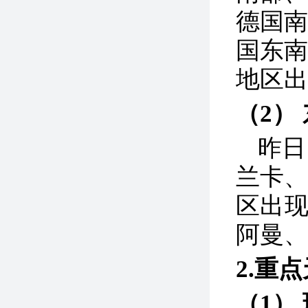
德国
国东
地区出
（2）
昨日
兰卡
区出现
阿曼、
2.重
（1）