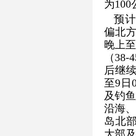
为10
预计
偏北
晚上至
（38
后继
至9日
及钓
沿海
岛北部
大部及