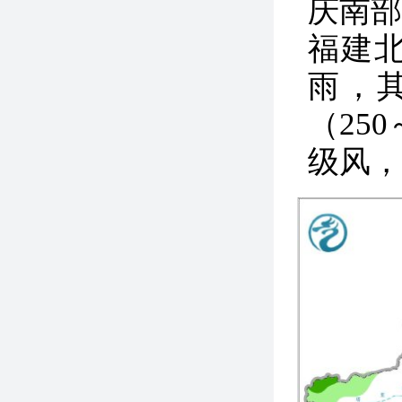
庆南
福建
雨，
（25
级风，