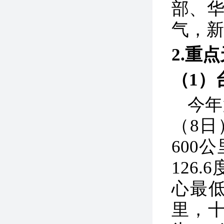
部、华
气，新
2.重
（1）
今年
（8
600
126
心最低
里，十