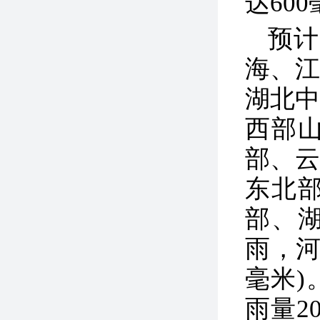
达60
预计
海、
湖北
西部
部、
东北
部、
雨，河
毫米)
雨量2