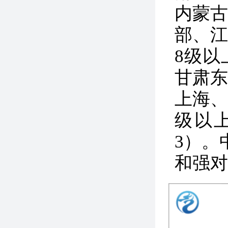
内蒙
部、
8级
甘肃
上海、
级以
3）。
和强对